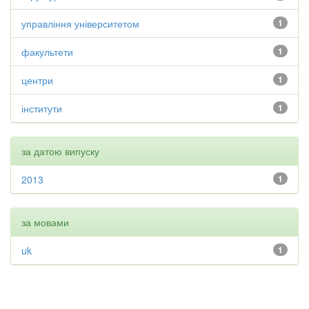
управління університетом
1
факультети
1
центри
1
інститути
1
за датою випуску
2013
1
за мовами
uk
1