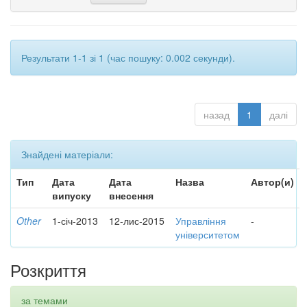
Результати 1-1 зі 1 (час пошуку: 0.002 секунди).
назад
1
далі
Знайдені матеріали:
Тип
Дата
Дата
Назва
Автор(и)
випуску
внесення
Other
1-січ-2013
12-лис-2015
Управління
-
університетом
Розкриття
за темами