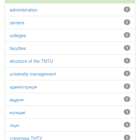
administration
1
centers
1
colleges
1
faculties
1
structure of the TNTU
1
university management
1
адміністрація
1
відділи
1
коледжі
1
ліцеї
1
структура ТНТУ
1