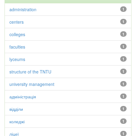
administration
1
centers
1
colleges
1
faculties
1
lyceums
1
structure of the TNTU
1
university management
1
адміністрація
1
відділи
1
коледжі
1
ліцеї
1