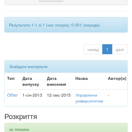
Результати 1-1 зі 1 (час пошуку: 0.001 секунди).
назад
1
далі
Знайдені матеріали:
Тип
Дата
Дата
Назва
Автор(и)
випуску
внесення
Other
1-січ-2013
12-лис-2015
Управління
-
університетом
Розкриття
за темами