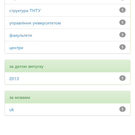
структура ТНТУ
1
управління університетом
1
факультети
1
центри
1
за датою випуску
2013
1
за мовами
uk
1