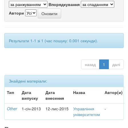
Впорядкування
Автори
Результати 1-1 зі 1 (час пошуку: 0.001 секунди).
назад
1
далі
Знайдені матеріали:
Тип
Дата
Дата
Назва
Автор(и)
випуску
внесення
Other
1-січ-2013
12-лис-2015
Управління
-
університетом