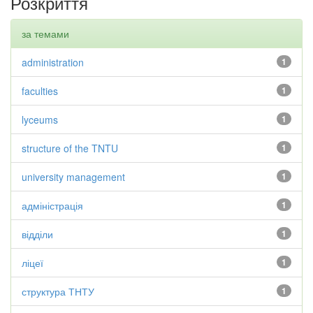
Розкриття
за темами
administration
1
faculties
1
lyceums
1
structure of the TNTU
1
university management
1
адміністрація
1
відділи
1
ліцеї
1
структура ТНТУ
1