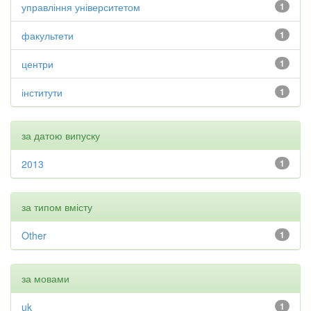
управління університетом
1
факультети
1
центри
1
інститути
1
за датою випуску
2013
1
за типом вмісту
Other
1
за мовами
uk
1