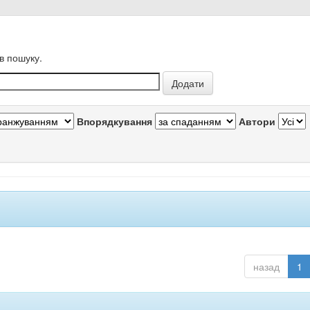
в пошуку.
Впорядкування
Автори
назад
1