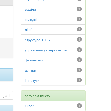
відділи
1
коледжі
1
ліцеї
1
структура ТНТУ
1
управління університетом
1
факультети
1
центри
1
інститути
1
далі
за типом вмісту
Other
1