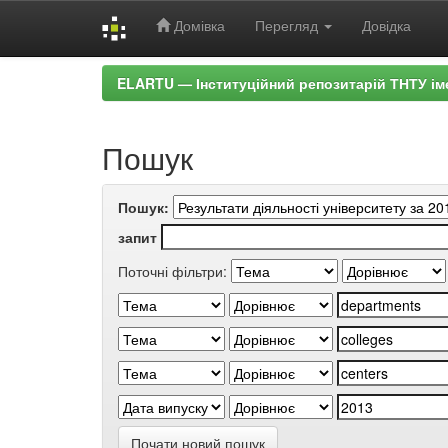
Домівка
Перегляд
Довідка
Skip
ELARTU — Інституційний репозитарій ТНТУ ім
navigation
Пошук
Пошук:
запит
Поточні фільтри:
Почати новий пошук