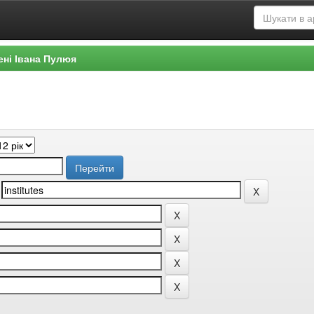
ені Івана Пулюя