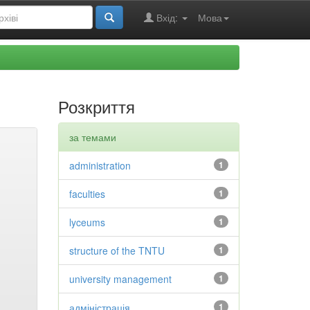
Вхід:
Мова
Розкриття
за темами
administration
1
faculties
1
lyceums
1
structure of the TNTU
1
university management
1
адміністрація
1