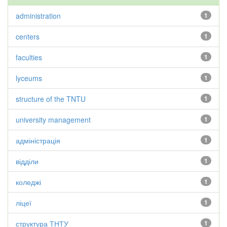
administration
1
centers
1
faculties
1
lyceums
1
structure of the TNTU
1
university management
1
адміністрація
1
відділи
1
коледжі
1
ліцеї
1
структура ТНТУ
1