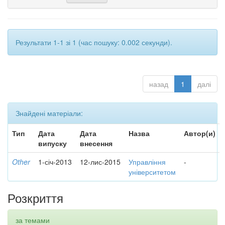
Результати 1-1 зі 1 (час пошуку: 0.002 секунди).
назад
1
далі
Знайдені матеріали:
Тип
Дата
Дата
Назва
Автор(и)
випуску
внесення
Other
1-січ-2013
12-лис-2015
Управління
-
університетом
Розкриття
за темами