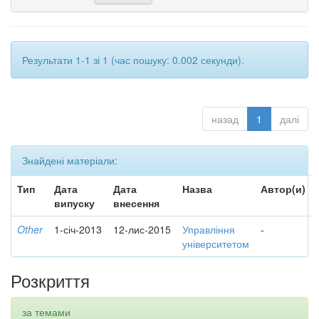
Результати 1-1 зі 1 (час пошуку: 0.002 секунди).
назад
1
далі
Знайдені матеріали:
Тип
Дата
Дата
Назва
Автор(и)
випуску
внесення
Other
1-січ-2013
12-лис-2015
Управління
-
університетом
Розкриття
за темами