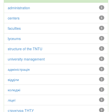
administration
1
centers
1
faculties
1
lyceums
1
structure of the TNTU
1
university management
1
адміністрація
1
відділи
1
коледжі
1
ліцеї
1
структура ТНТУ
1