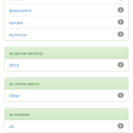
факультети
1
центри
1
інститути
1
за датою випуску
2013
1
за типом вмісту
Other
1
за мовами
uk
1