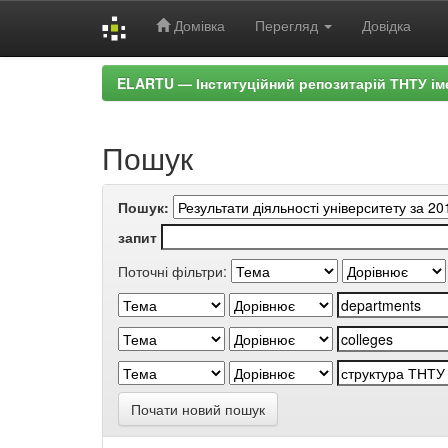
Домівка
Перегляд
Довідка
Skip
ELARTU — Інституційний репозитарій ТНТУ ім
navigation
Пошук
Пошук:
запит
Поточні фільтри:
Почати новий пошук