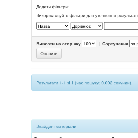
Додати фільтри:
Використовуйте фільтри для уточнення результаті
Вивести на сторінку
|
Сортування
Результати 1-1 зі 1 (час пошуку: 0.002 секунди).
Знайдені матеріали: