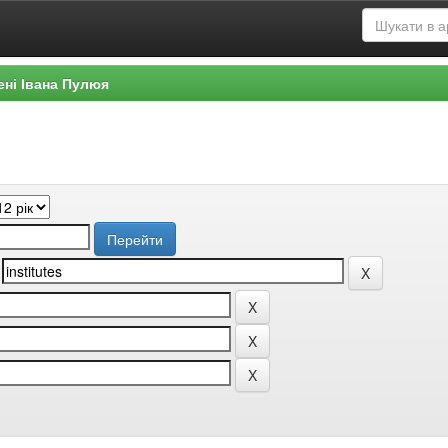
ені Івана Пулюя