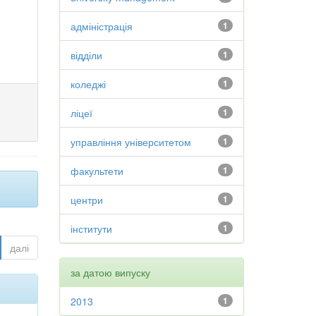
адміністрація
1
відділи
1
коледжі
1
ліцеї
1
управління університетом
1
факультети
1
центри
1
інститути
1
далі
за датою випуску
2013
1