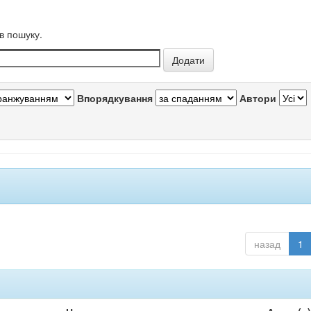
в пошуку.
Впорядкування
Автори
назад
1