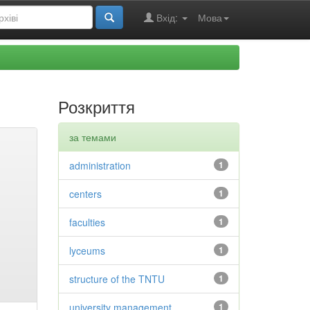
Вхід:
Мова
Розкриття
за темами
administration
1
centers
1
faculties
1
lyceums
1
structure of the TNTU
1
university management
1