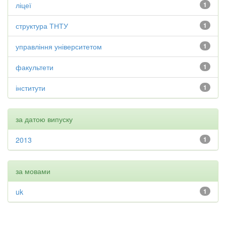
ліцеї
1
структура ТНТУ
1
управління університетом
1
факультети
1
інститути
1
за датою випуску
2013
1
за мовами
uk
1