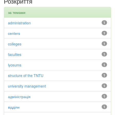
Розкриття
за темами
administration
1
centers
1
colleges
1
faculties
1
lyceums
1
structure of the TNTU
1
university management
1
адміністрація
1
відділи
1