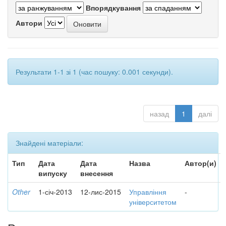
Впорядкування
Автори
Результати 1-1 зі 1 (час пошуку: 0.001 секунди).
назад
1
далі
Знайдені матеріали:
Тип
Дата
Дата
Назва
Автор(и)
випуску
внесення
Other
1-січ-2013
12-лис-2015
Управління
-
університетом