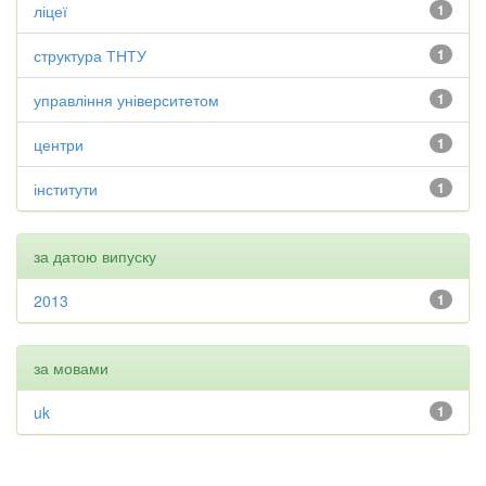
ліцеї
1
структура ТНТУ
1
управління університетом
1
центри
1
інститути
1
за датою випуску
2013
1
за мовами
uk
1