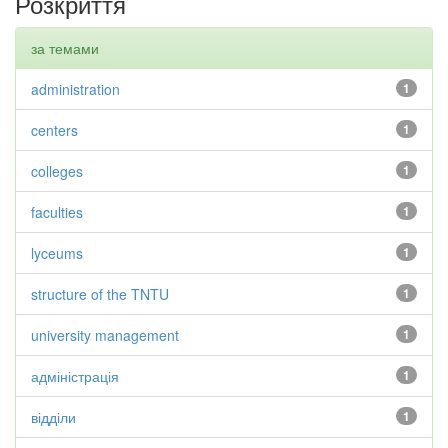
Розкриття
за темами
administration
1
centers
1
colleges
1
faculties
1
lyceums
1
structure of the TNTU
1
university management
1
адміністрація
1
відділи
1