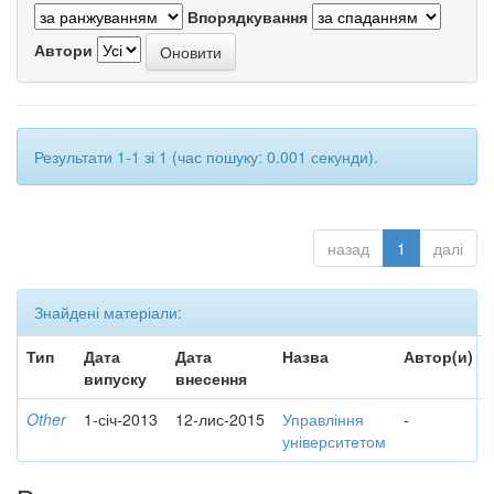
Впорядкування
Автори
Результати 1-1 зі 1 (час пошуку: 0.001 секунди).
назад
1
далі
Знайдені матеріали:
Тип
Дата
Дата
Назва
Автор(и)
випуску
внесення
Other
1-січ-2013
12-лис-2015
Управління
-
університетом