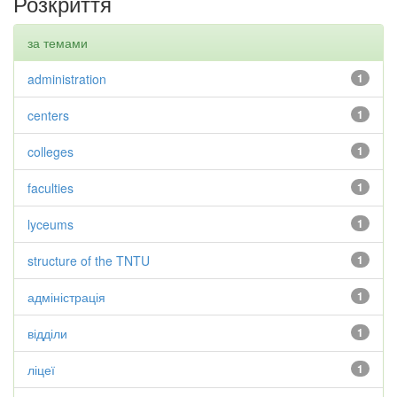
Розкриття
за темами
administration
1
centers
1
colleges
1
faculties
1
lyceums
1
structure of the TNTU
1
адміністрація
1
відділи
1
ліцеї
1