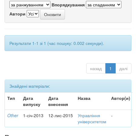
Впорядкування
Автори
Результати 1-1 зі 1 (час пошуку: 0.002 секунди).
назад
1
далі
Знайдені матеріали:
Тип
Дата
Дата
Назва
Автор(и)
випуску
внесення
Other
1-січ-2013
12-лис-2015
Управління
-
університетом