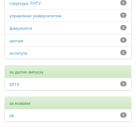
структура ТНТУ
1
управління університетом
1
факультети
1
центри
1
інститути
1
за датою випуску
2013
1
за мовами
uk
1