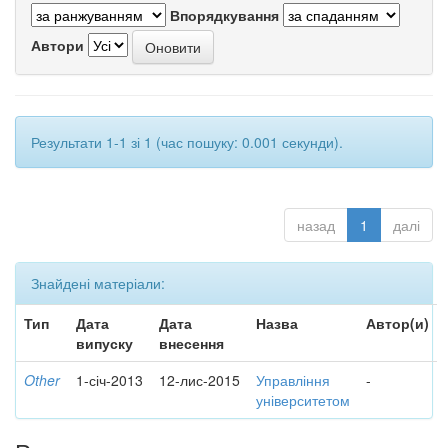
Впорядкування
Автори
Результати 1-1 зі 1 (час пошуку: 0.001 секунди).
назад
1
далі
Знайдені матеріали:
Тип
Дата
Дата
Назва
Автор(и)
випуску
внесення
Other
1-січ-2013
12-лис-2015
Управління
-
університетом