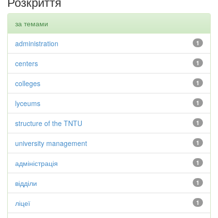
Розкриття
за темами
administration
1
centers
1
colleges
1
lyceums
1
structure of the TNTU
1
university management
1
адміністрація
1
відділи
1
ліцеї
1