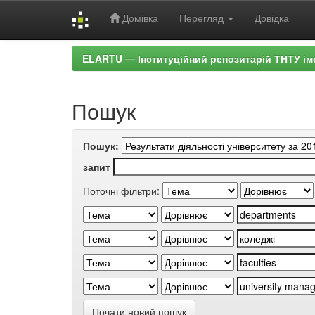
Домівка
Перегляд
Довідка
Skip
ELARTU — Інституційний репозитарій ТНТУ ім
navigation
Пошук
Пошук:
запит
Поточні фільтри:
Почати новий пошук