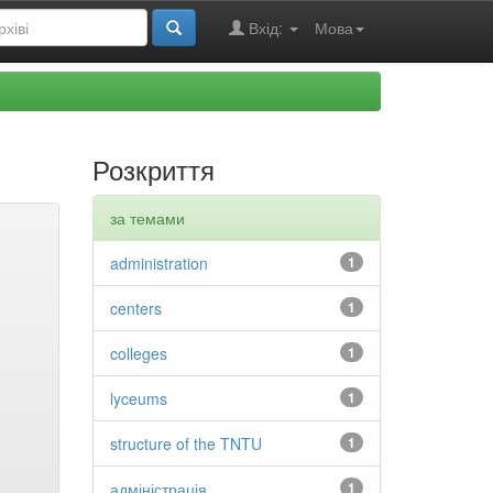
Вхід:
Мова
Розкриття
за темами
administration
1
centers
1
colleges
1
lyceums
1
structure of the TNTU
1
адміністрація
1