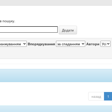
в пошуку.
Впорядкування
Автори
назад
1