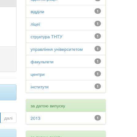
відділи
1
ліцеї
1
структура ТНТУ
1
управління університетом
1
факультети
1
центри
1
інститути
1
за датою випуску
далі
2013
1