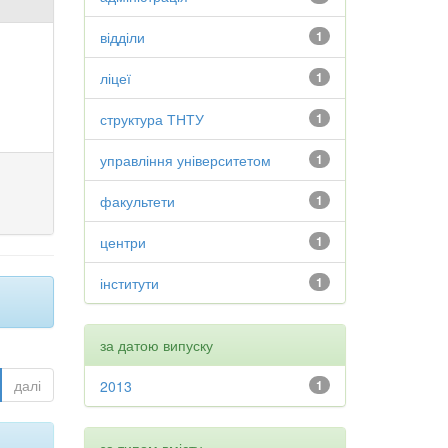
відділи
1
ліцеї
1
структура ТНТУ
1
управління університетом
1
факультети
1
центри
1
інститути
1
за датою випуску
далі
2013
1