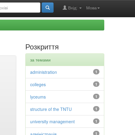
Вхід:
Мова
Розкриття
за темами
administration
1
colleges
1
lyceums
1
structure of the TNTU
1
university management
1
адміністрація
1