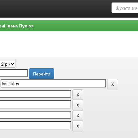
ені Івана Пулюя