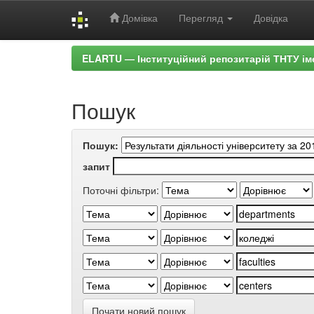
Домівка
Перегляд
Довідка
Skip
ELARTU — Інституційний репозитарій ТНТУ ім
navigation
Пошук
Пошук:
запит
Поточні фільтри:
Почати новий пошук