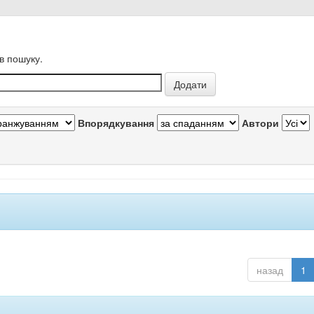
в пошуку.
Впорядкування
Автори
назад
1