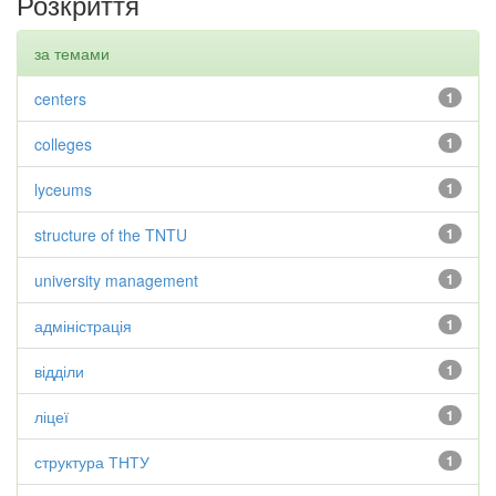
Розкриття
за темами
centers
1
colleges
1
lyceums
1
structure of the TNTU
1
university management
1
адміністрація
1
відділи
1
ліцеї
1
структура ТНТУ
1