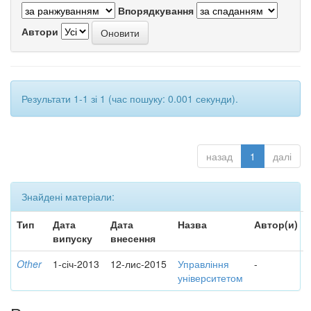
Впорядкування
Автори
Результати 1-1 зі 1 (час пошуку: 0.001 секунди).
назад
1
далі
Знайдені матеріали:
Тип
Дата
Дата
Назва
Автор(и)
випуску
внесення
Other
1-січ-2013
12-лис-2015
Управління
-
університетом