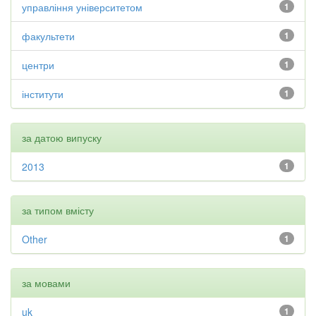
управління університетом
1
факультети
1
центри
1
інститути
1
за датою випуску
2013
1
за типом вмісту
Other
1
за мовами
uk
1