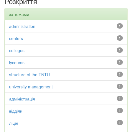
Розкриття
за темами
administration
1
centers
1
colleges
1
lyceums
1
structure of the TNTU
1
university management
1
адміністрація
1
відділи
1
ліцеї
1