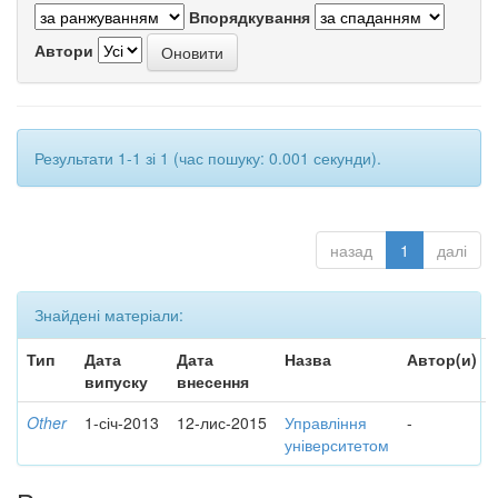
Впорядкування
Автори
Результати 1-1 зі 1 (час пошуку: 0.001 секунди).
назад
1
далі
Знайдені матеріали:
Тип
Дата
Дата
Назва
Автор(и)
випуску
внесення
Other
1-січ-2013
12-лис-2015
Управління
-
університетом