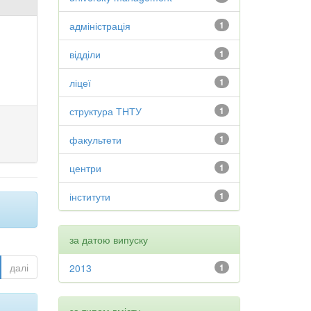
адміністрація
1
відділи
1
ліцеї
1
структура ТНТУ
1
факультети
1
центри
1
інститути
1
за датою випуску
далі
2013
1