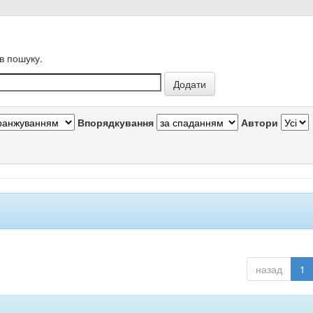
в пошуку.
Впорядкування
Автори
назад
1