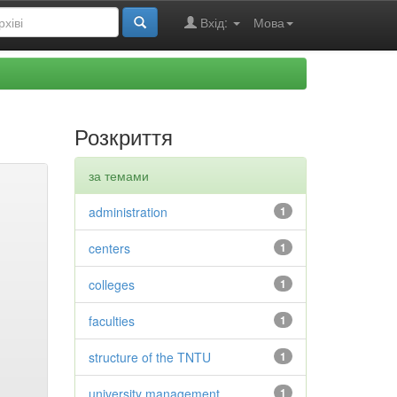
Вхід:
Мова
Розкриття
за темами
administration
1
centers
1
colleges
1
faculties
1
structure of the TNTU
1
university management
1