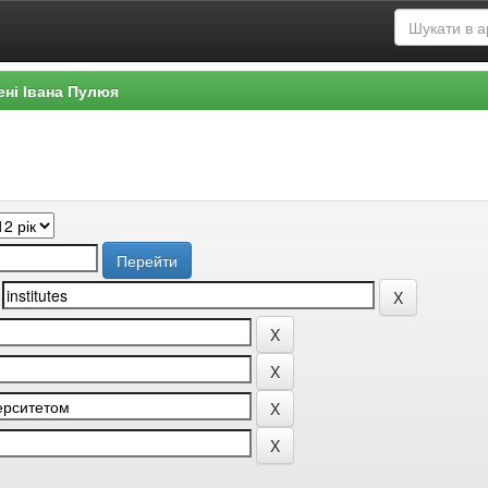
ені Івана Пулюя