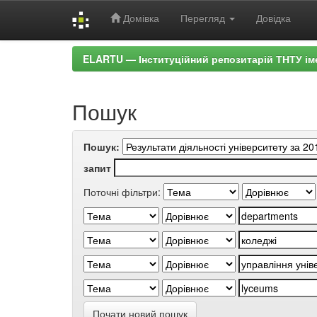
Домівка
Перегляд
Довідка
Skip
ELARTU — Інституційний репозитарій ТНТУ ім
navigation
Пошук
Пошук:
запит
Поточні фільтри:
Почати новий пошук