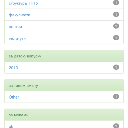
структура ТНТУ
1
факультети
1
центри
1
інститути
1
за датою випуску
2013
1
за типом вмісту
Other
1
за мовами
uk
1