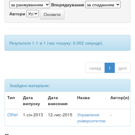
Впорядкування
Автори
Результати 1-1 зі 1 (час пошуку: 0.002 секунди).
назад
1
далі
Знайдені матеріали:
Тип
Дата
Дата
Назва
Автор(и)
випуску
внесення
Other
1-січ-2013
12-лис-2015
Управління
-
університетом