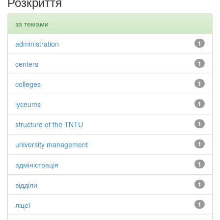
Розкриття
за темами
administration
1
centers
1
colleges
1
lyceums
1
structure of the TNTU
1
university management
1
адміністрація
1
відділи
1
ліцеї
1