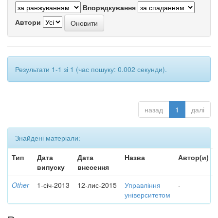
Впорядкування
Автори
Результати 1-1 зі 1 (час пошуку: 0.002 секунди).
назад
1
далі
Знайдені матеріали:
Тип
Дата
Дата
Назва
Автор(и)
випуску
внесення
Other
1-січ-2013
12-лис-2015
Управління
-
університетом