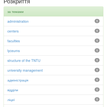
Розкриття
за темами
administration
1
centers
1
faculties
1
lyceums
1
structure of the TNTU
1
university management
1
адміністрація
1
відділи
1
ліцеї
1