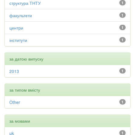
структура ТНТУ
1
факультети
1
центри
1
інститути
1
за датою випуску
2013
1
за типом вмісту
Other
1
за мовами
uk
1