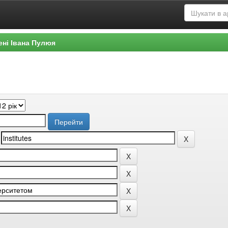
ені Івана Пулюя