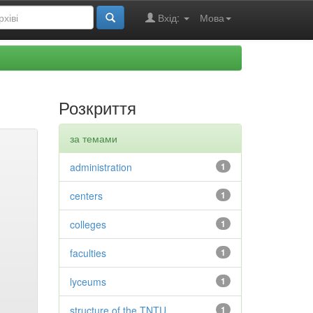
Вхід:
Мова
Розкриття
за темами
administration
1
centers
1
colleges
1
faculties
1
lyceums
1
structure of the TNTU
1