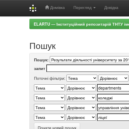
Домівка
Перегляд
Довідка
Skip
ELARTU — Інституційний репозитарій ТНТУ ім
navigation
Пошук
Пошук:
запит
Поточні фільтри:
Почати новий пошук