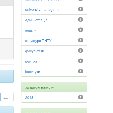
university management
1
адміністрація
1
відділи
1
структура ТНТУ
1
факультети
1
центри
1
інститути
1
за датою випуску
далі
2013
1