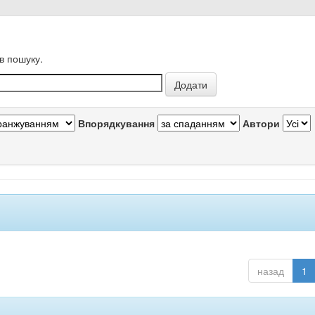
в пошуку.
Впорядкування
Автори
назад
1