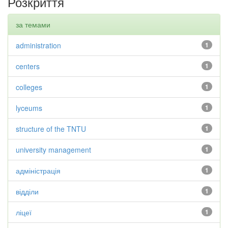
Розкриття
за темами
administration
1
centers
1
colleges
1
lyceums
1
structure of the TNTU
1
university management
1
адміністрація
1
відділи
1
ліцеї
1