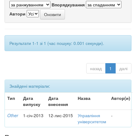
Впорядкування
Автори
Результати 1-1 зі 1 (час пошуку: 0.001 секунди).
назад
1
далі
Знайдені матеріали:
Тип
Дата
Дата
Назва
Автор(и)
випуску
внесення
Other
1-січ-2013
12-лис-2015
Управління
-
університетом