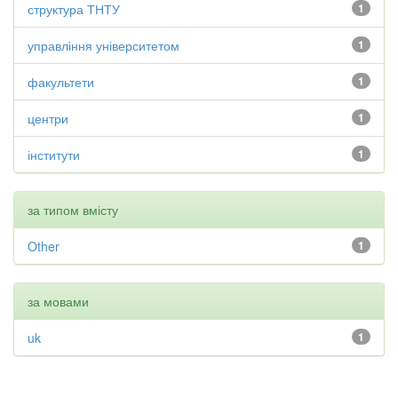
структура ТНТУ
1
управління університетом
1
факультети
1
центри
1
інститути
1
за типом вмісту
Other
1
за мовами
uk
1