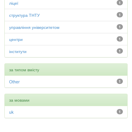
ліцеї
1
структура ТНТУ
1
управління університетом
1
центри
1
інститути
1
за типом вмісту
Other
1
за мовами
uk
1