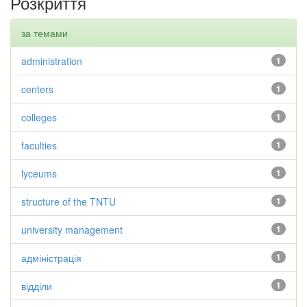
Розкриття
за темами
administration
1
centers
1
colleges
1
faculties
1
lyceums
1
structure of the TNTU
1
university management
1
адміністрація
1
відділи
1