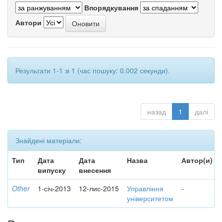
Впорядкування
Автори
Результати 1-1 зі 1 (час пошуку: 0.002 секунди).
назад
1
далі
Знайдені матеріали:
Тип
Дата
Дата
Назва
Автор(и)
випуску
внесення
Other
1-січ-2013
12-лис-2015
Управління
-
університетом