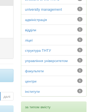
university management
1
адміністрація
1
відділи
1
ліцеї
1
структура ТНТУ
1
управління університетом
1
факультети
1
центри
1
інститути
1
далі
за типом вмісту