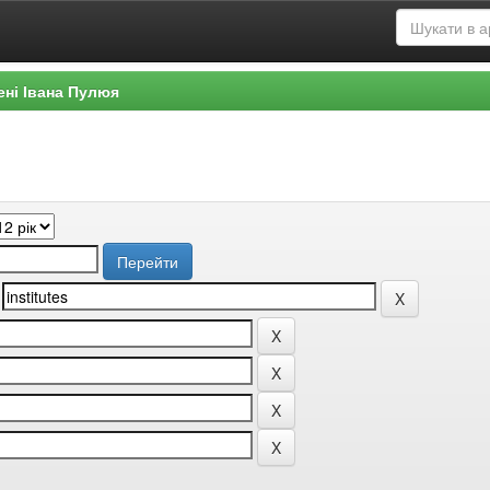
ені Івана Пулюя