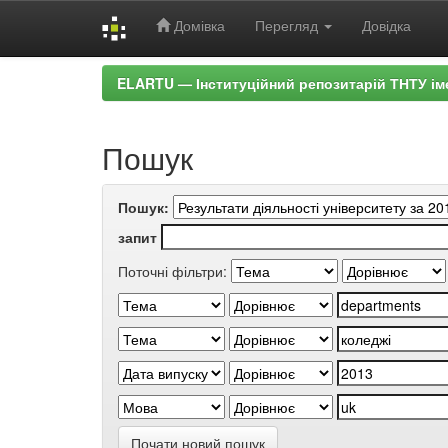
Домівка
Перегляд
Довідка
Skip
ELARTU — Інституційний репозитарій ТНТУ ім
navigation
Пошук
Пошук:
запит
Поточні фільтри:
Почати новий пошук