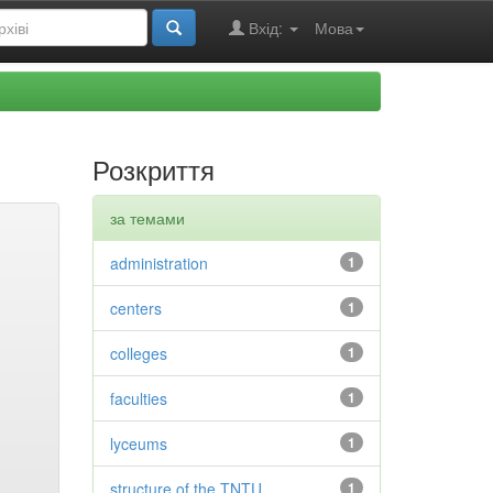
Вхід:
Мова
Розкриття
за темами
administration
1
centers
1
colleges
1
faculties
1
lyceums
1
structure of the TNTU
1