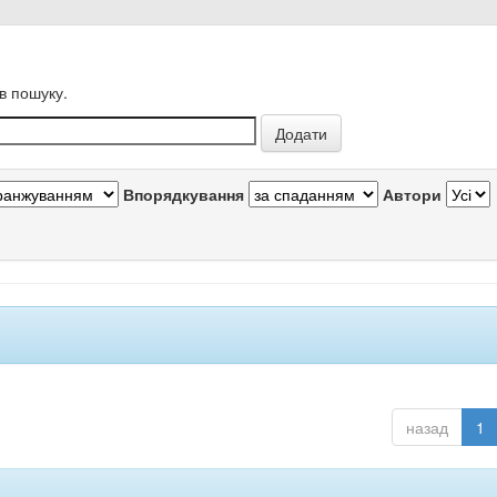
в пошуку.
Впорядкування
Автори
назад
1