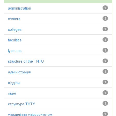
administration
1
centers
1
colleges
1
faculties
1
lyceums
1
structure of the TNTU
1
адміністрація
1
відділи
1
ліцеї
1
структура ТНТУ
1
управління університетом
1