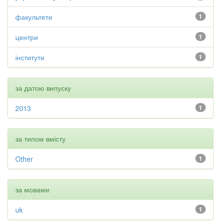
факультети
1
центри
1
інститути
1
за датою випуску
2013
1
за типом вмісту
Other
1
за мовами
uk
1