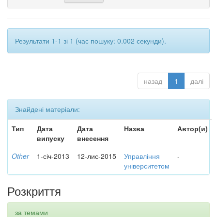
Результати 1-1 зі 1 (час пошуку: 0.002 секунди).
назад
1
далі
Знайдені матеріали:
Тип
Дата
Дата
Назва
Автор(и)
випуску
внесення
Other
1-січ-2013
12-лис-2015
Управління
-
університетом
Розкриття
за темами