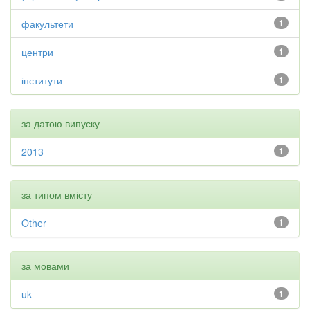
факультети
1
центри
1
інститути
1
за датою випуску
2013
1
за типом вмісту
Other
1
за мовами
uk
1