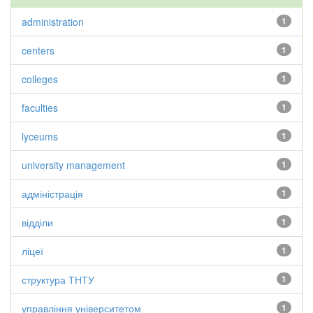
administration
1
centers
1
colleges
1
faculties
1
lyceums
1
university management
1
адміністрація
1
відділи
1
ліцеї
1
структура ТНТУ
1
управління університетом
1