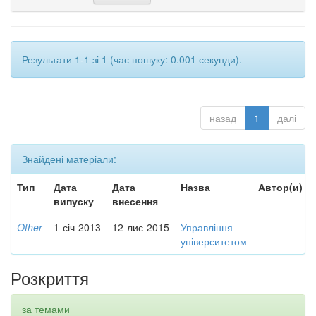
Результати 1-1 зі 1 (час пошуку: 0.001 секунди).
назад
1
далі
Знайдені матеріали:
Тип
Дата
Дата
Назва
Автор(и)
випуску
внесення
Other
1-січ-2013
12-лис-2015
Управління
-
університетом
Розкриття
за темами