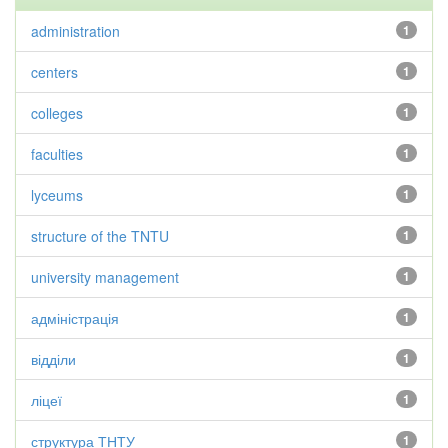
administration
1
centers
1
colleges
1
faculties
1
lyceums
1
structure of the TNTU
1
university management
1
адміністрація
1
відділи
1
ліцеї
1
структура ТНТУ
1