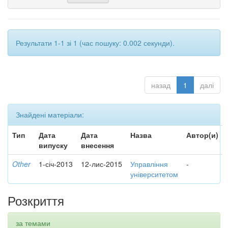
Результати 1-1 зі 1 (час пошуку: 0.002 секунди).
назад
1
далі
Знайдені матеріали:
Тип
Дата
Дата
Назва
Автор(и)
випуску
внесення
Other
1-січ-2013
12-лис-2015
Управління
-
університетом
Розкриття
за темами