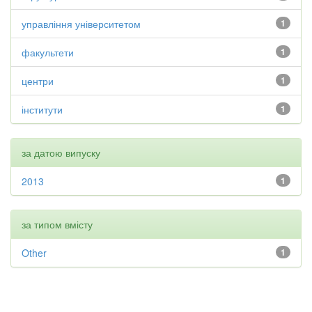
управління університетом
1
факультети
1
центри
1
інститути
1
за датою випуску
2013
1
за типом вмісту
Other
1