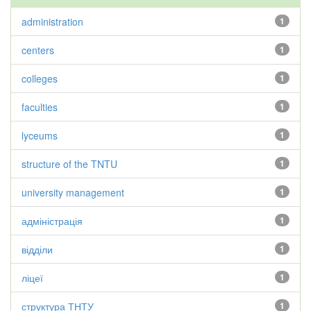
administration
1
centers
1
colleges
1
faculties
1
lyceums
1
structure of the TNTU
1
university management
1
адміністрація
1
відділи
1
ліцеї
1
структура ТНТУ
1