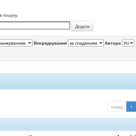
в пошуку.
Впорядкування
Автори
назад
1