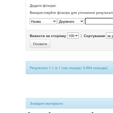
Додати фільтри:
Використовуйте фільтри для уточнення результаті
Вивести на сторінку
|
Сортування
Результати 1-1 зі 1 (час пошуку: 0.004 секунди).
Знайдені матеріали: