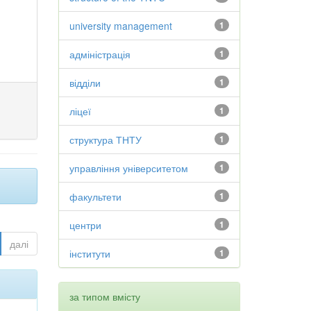
university management
1
адміністрація
1
відділи
1
ліцеї
1
структура ТНТУ
1
управління університетом
1
факультети
1
центри
1
далі
інститути
1
за типом вмісту