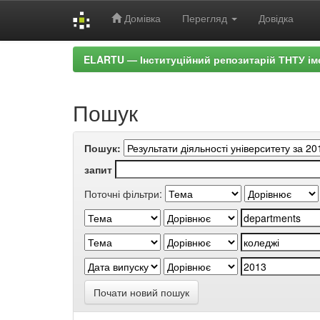
Домівка
Перегляд
Довідка
Skip
ELARTU — Інституційний репозитарій ТНТУ ім
navigation
Пошук
Пошук:
запит
Поточні фільтри:
Почати новий пошук