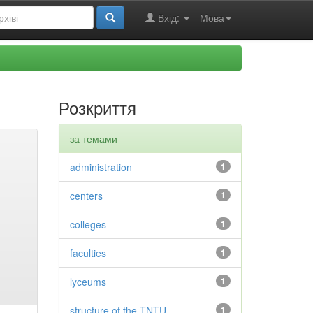
Вхід:
Мова
Розкриття
за темами
administration
1
centers
1
colleges
1
faculties
1
lyceums
1
structure of the TNTU
1