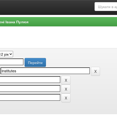
ені Івана Пулюя