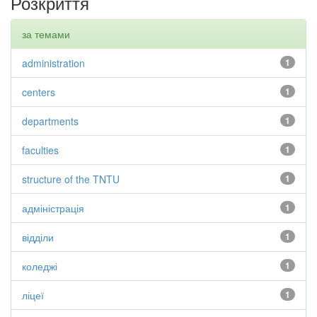
Розкриття
за темами
administration
1
centers
1
departments
1
faculties
1
structure of the TNTU
1
адміністрація
1
відділи
1
коледжі
1
ліцеї
1