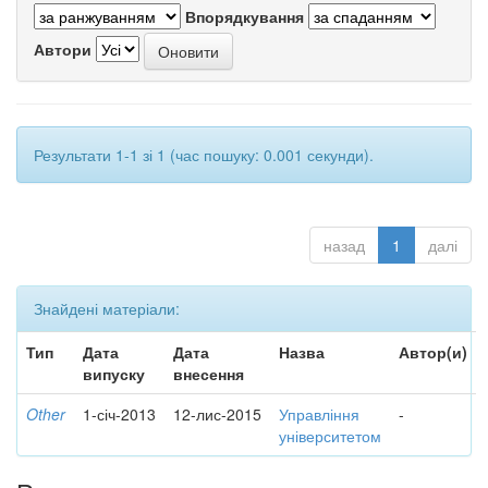
Впорядкування
Автори
Результати 1-1 зі 1 (час пошуку: 0.001 секунди).
назад
1
далі
Знайдені матеріали:
Тип
Дата
Дата
Назва
Автор(и)
випуску
внесення
Other
1-січ-2013
12-лис-2015
Управління
-
університетом