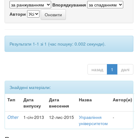
Впорядкування
Автори
Результати 1-1 зі 1 (час пошуку: 0.002 секунди).
назад
1
далі
Знайдені матеріали:
Тип
Дата
Дата
Назва
Автор(и)
випуску
внесення
Other
1-січ-2013
12-лис-2015
Управління
-
університетом