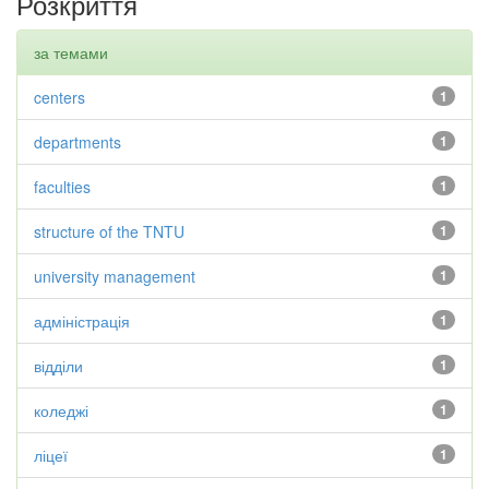
Розкриття
за темами
centers
1
departments
1
faculties
1
structure of the TNTU
1
university management
1
адміністрація
1
відділи
1
коледжі
1
ліцеї
1