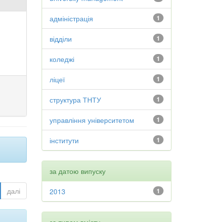
адміністрація
1
відділи
1
коледжі
1
ліцеї
1
структура ТНТУ
1
управління університетом
1
інститути
1
за датою випуску
далі
2013
1