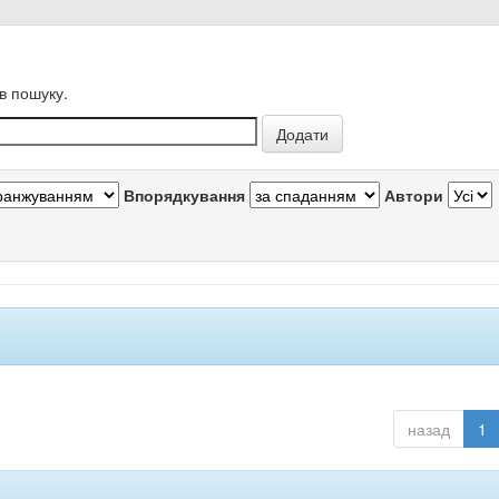
в пошуку.
Впорядкування
Автори
назад
1