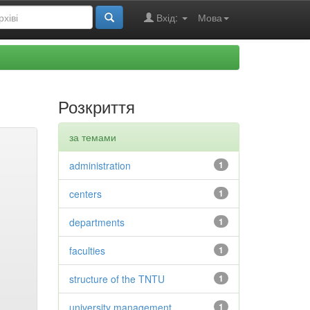
Вхід:
Мова
Розкриття
за темами
administration
1
centers
1
departments
1
faculties
1
structure of the TNTU
1
university management
1