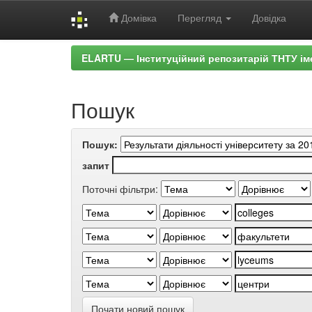
Домівка
Перегляд
Довідка
Skip
ELARTU — Інституційний репозитарій ТНТУ ім
navigation
Пошук
Пошук:
запит
Поточні фільтри:
Почати новий пошук