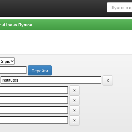
ені Івана Пулюя