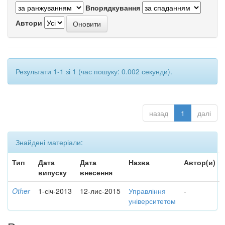
Впорядкування
Автори
Результати 1-1 зі 1 (час пошуку: 0.002 секунди).
назад
1
далі
Знайдені матеріали:
Тип
Дата
Дата
Назва
Автор(и)
випуску
внесення
Other
1-січ-2013
12-лис-2015
Управління
-
університетом