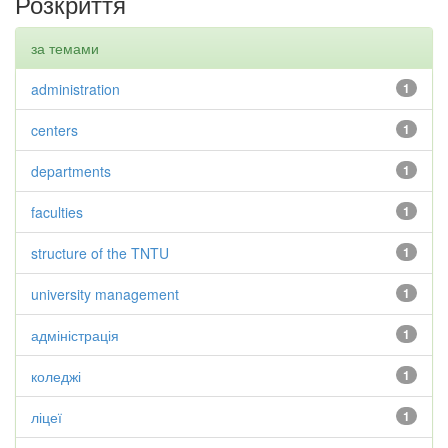
Розкриття
за темами
administration
1
centers
1
departments
1
faculties
1
structure of the TNTU
1
university management
1
адміністрація
1
коледжі
1
ліцеї
1