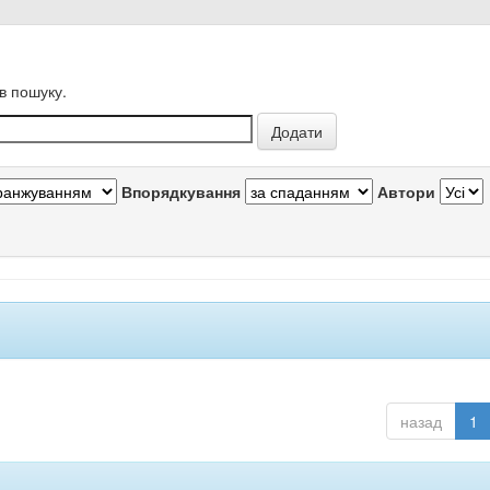
в пошуку.
Впорядкування
Автори
назад
1