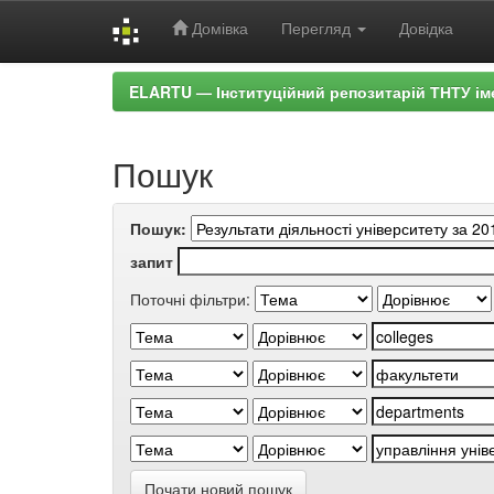
Домівка
Перегляд
Довідка
Skip
ELARTU — Інституційний репозитарій ТНТУ ім
navigation
Пошук
Пошук:
запит
Поточні фільтри:
Почати новий пошук