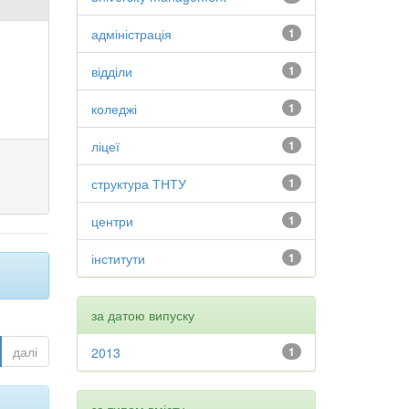
адміністрація
1
відділи
1
коледжі
1
ліцеї
1
структура ТНТУ
1
центри
1
інститути
1
за датою випуску
далі
2013
1