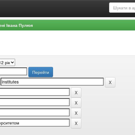
ені Івана Пулюя