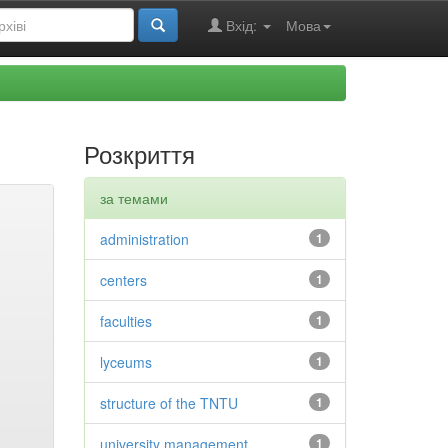
Вхід:
Мова
Розкриття
за темами
administration
1
centers
1
faculties
1
lyceums
1
structure of the TNTU
1
university management
1