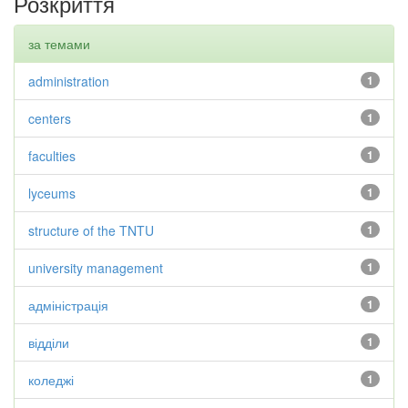
Розкриття
за темами
administration
1
centers
1
faculties
1
lyceums
1
structure of the TNTU
1
university management
1
адміністрація
1
відділи
1
коледжі
1