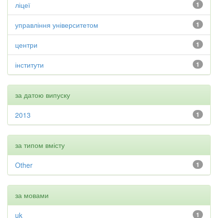
ліцеї
1
управління університетом
1
центри
1
інститути
1
за датою випуску
2013
1
за типом вмісту
Other
1
за мовами
uk
1