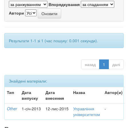
Впорядкування
Автори
Результати 1-1 зі 1 (час пошуку: 0.001 секунди).
назад
1
далі
Знайдені матеріали:
Тип
Дата
Дата
Назва
Автор(и)
випуску
внесення
Other
1-січ-2013
12-лис-2015
Управління
-
університетом