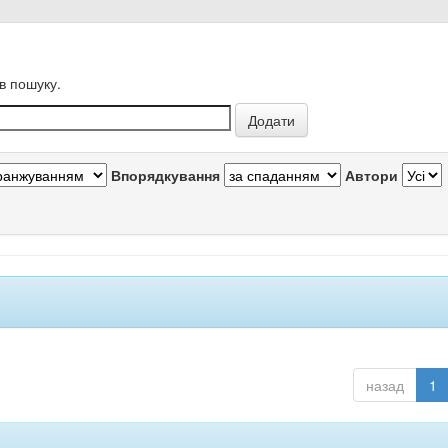
в пошуку.
Впорядкування
Автори
назад
1