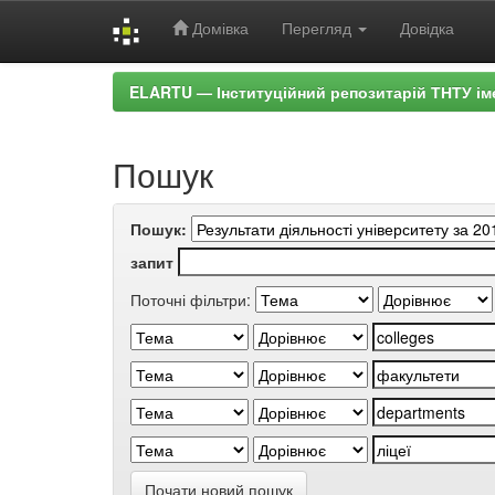
Домівка
Перегляд
Довідка
Skip
ELARTU — Інституційний репозитарій ТНТУ ім
navigation
Пошук
Пошук:
запит
Поточні фільтри:
Почати новий пошук