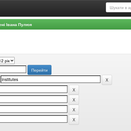
ені Івана Пулюя