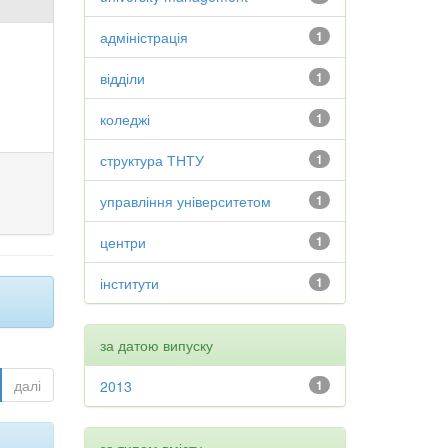
адміністрація
1
відділи
1
коледжі
1
структура ТНТУ
1
управління університетом
1
центри
1
інститути
1
за датою випуску
далі
2013
1