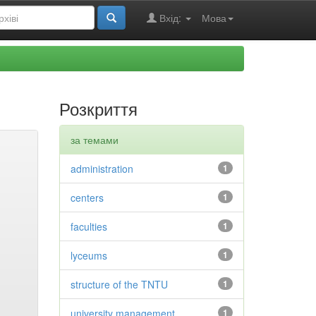
Вхід:
Мова
Розкриття
за темами
administration
1
centers
1
faculties
1
lyceums
1
structure of the TNTU
1
university management
1