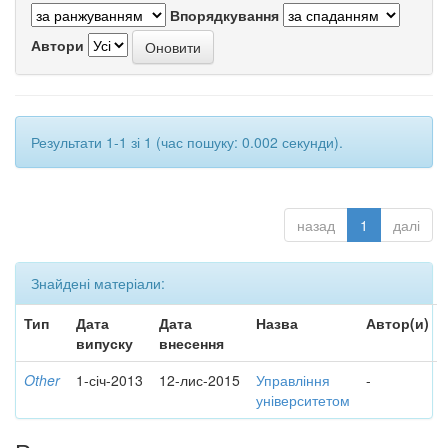
Впорядкування
Автори
Результати 1-1 зі 1 (час пошуку: 0.002 секунди).
назад
1
далі
Знайдені матеріали:
Тип
Дата
Дата
Назва
Автор(и)
випуску
внесення
Other
1-січ-2013
12-лис-2015
Управління
-
університетом