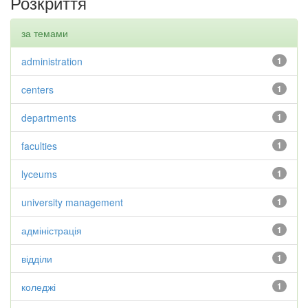
Розкриття
за темами
administration
1
centers
1
departments
1
faculties
1
lyceums
1
university management
1
адміністрація
1
відділи
1
коледжі
1