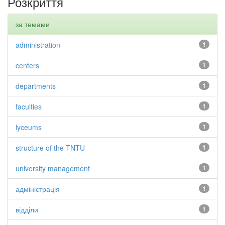
Розкриття
за темами
administration
1
centers
1
departments
1
faculties
1
lyceums
1
structure of the TNTU
1
university management
1
адміністрація
1
відділи
1