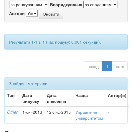
Впорядкування
Автори
Результати 1-1 зі 1 (час пошуку: 0.001 секунди).
назад
1
далі
Знайдені матеріали:
Тип
Дата
Дата
Назва
Автор(и)
випуску
внесення
Other
1-січ-2013
12-лис-2015
Управління
-
університетом