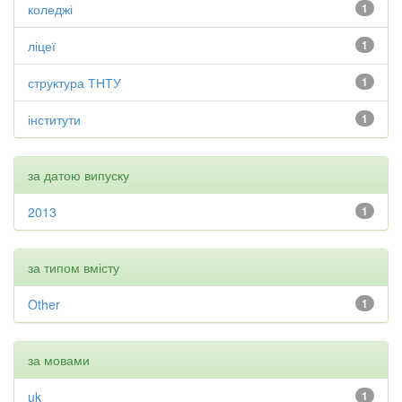
коледжі
1
ліцеї
1
структура ТНТУ
1
інститути
1
за датою випуску
2013
1
за типом вмісту
Other
1
за мовами
uk
1