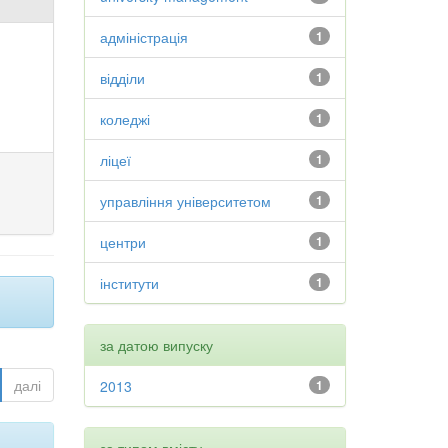
адміністрація
1
відділи
1
коледжі
1
ліцеї
1
управління університетом
1
центри
1
інститути
1
за датою випуску
далі
2013
1