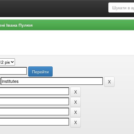
ені Івана Пулюя