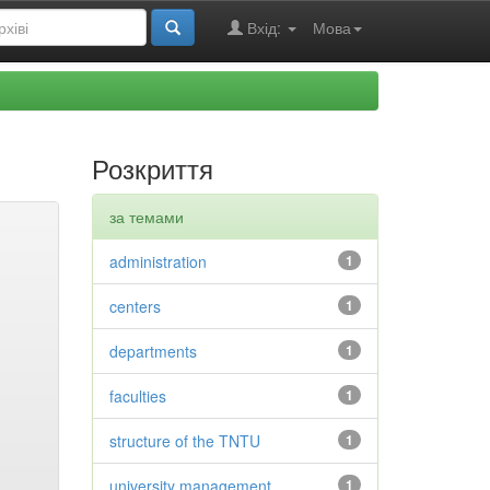
Вхід:
Мова
Розкриття
за темами
administration
1
centers
1
departments
1
faculties
1
structure of the TNTU
1
university management
1