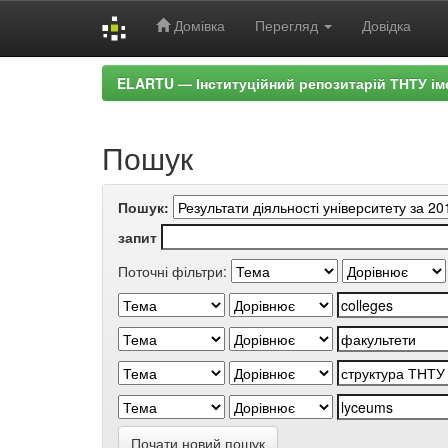
Домівка
Перегляд
Довідка
Skip
ELARTU — Інституційний репозитарій ТНТУ ім
navigation
Пошук
Пошук:
запит
Поточні фільтри:
Почати новий пошук