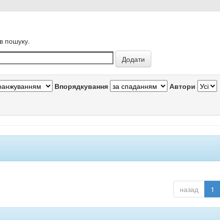
в пошуку.
Впорядкування
Автори
назад
1