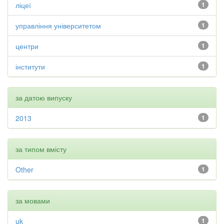
ліцеї
1
управління університетом
1
центри
1
інститути
1
за датою випуску
2013
1
за типом вмісту
Other
1
за мовами
uk
1