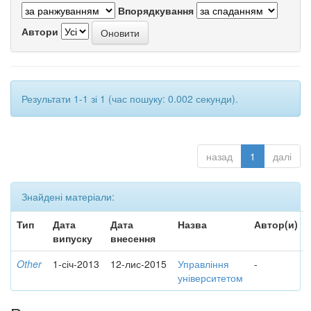
Впорядкування
Автори
Результати 1-1 зі 1 (час пошуку: 0.002 секунди).
назад
1
далі
Знайдені матеріали:
Тип
Дата
Дата
Назва
Автор(и)
випуску
внесення
Other
1-січ-2013
12-лис-2015
Управління
-
університетом