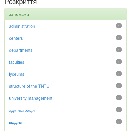
Розкриття
за темами
administration
1
centers
1
departments
1
faculties
1
lyceums
1
structure of the TNTU
1
university management
1
адміністрація
1
відділи
1