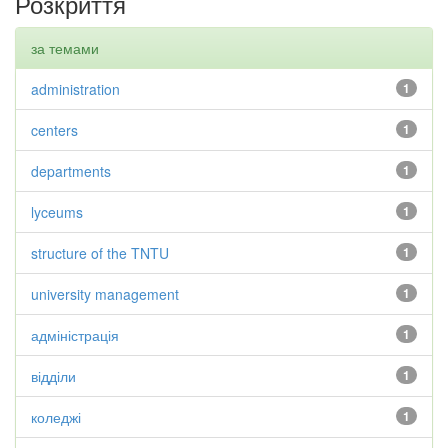
Розкриття
за темами
administration
1
centers
1
departments
1
lyceums
1
structure of the TNTU
1
university management
1
адміністрація
1
відділи
1
коледжі
1