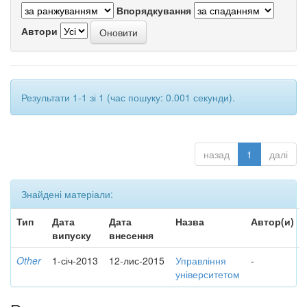
Впорядкування
Автори
Результати 1-1 зі 1 (час пошуку: 0.001 секунди).
назад
1
далі
Знайдені матеріали:
Тип
Дата
Дата
Назва
Автор(и)
випуску
внесення
Other
1-січ-2013
12-лис-2015
Управління
-
університетом