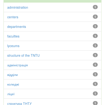
administration
1
centers
1
departments
1
faculties
1
lyceums
1
structure of the TNTU
1
адміністрація
1
відділи
1
коледжі
1
ліцеї
1
структура ТНТУ
1