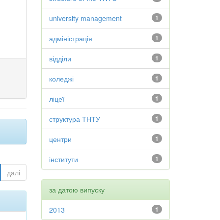
university management
1
адміністрація
1
відділи
1
коледжі
1
ліцеї
1
структура ТНТУ
1
центри
1
інститути
1
далі
за датою випуску
2013
1