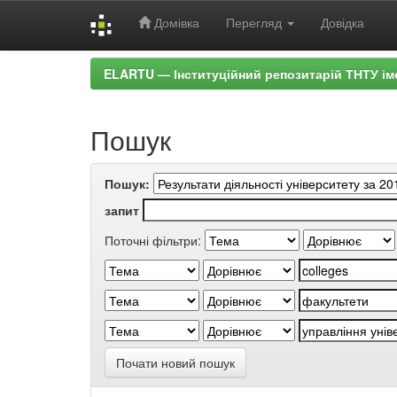
Домівка
Перегляд
Довідка
Skip
ELARTU — Інституційний репозитарій ТНТУ ім
navigation
Пошук
Пошук:
запит
Поточні фільтри:
Почати новий пошук