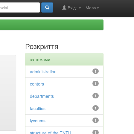
Вхід:
Мова
Розкриття
за темами
administration
1
centers
1
departments
1
faculties
1
lyceums
1
structure of the TNTU
1