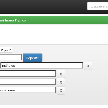
ені Івана Пулюя