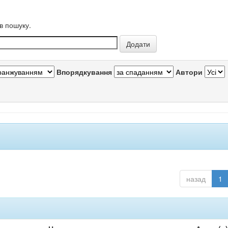
в пошуку.
Впорядкування
Автори
назад
1