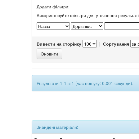
Додати фільтри:
Використовуйте фільтри для уточнення результаті
Вивести на сторінку
|
Сортування
Результати 1-1 зі 1 (час пошуку: 0.001 секунди).
Знайдені матеріали: