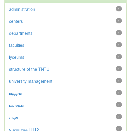
administration
1
centers
1
departments
1
faculties
1
lyceums
1
structure of the TNTU
1
university management
1
відділи
1
коледжі
1
ліцеї
1
структура ТНТУ
1