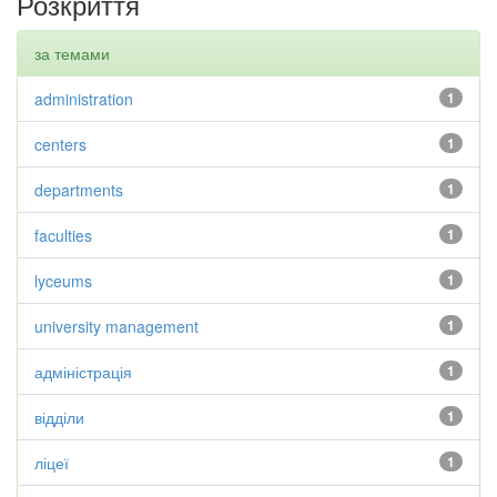
Розкриття
за темами
administration
1
centers
1
departments
1
faculties
1
lyceums
1
university management
1
адміністрація
1
відділи
1
ліцеї
1