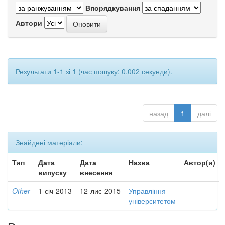
Впорядкування
Автори
Результати 1-1 зі 1 (час пошуку: 0.002 секунди).
назад
1
далі
Знайдені матеріали:
Тип
Дата
Дата
Назва
Автор(и)
випуску
внесення
Other
1-січ-2013
12-лис-2015
Управління
-
університетом