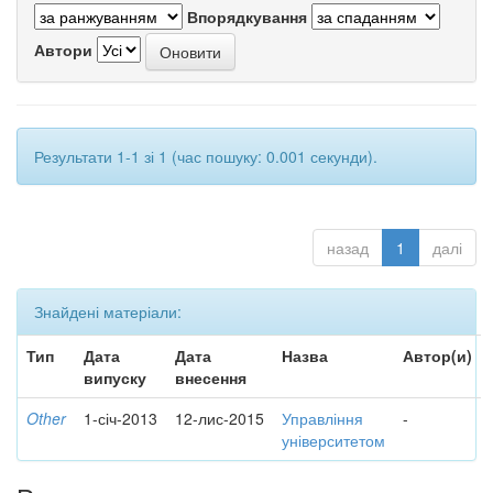
Впорядкування
Автори
Результати 1-1 зі 1 (час пошуку: 0.001 секунди).
назад
1
далі
Знайдені матеріали:
Тип
Дата
Дата
Назва
Автор(и)
випуску
внесення
Other
1-січ-2013
12-лис-2015
Управління
-
університетом