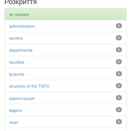
Розкриття
за темами
administration
1
centers
1
departments
1
faculties
1
lyceums
1
structure of the TNTU
1
адміністрація
1
відділи
1
ліцеї
1