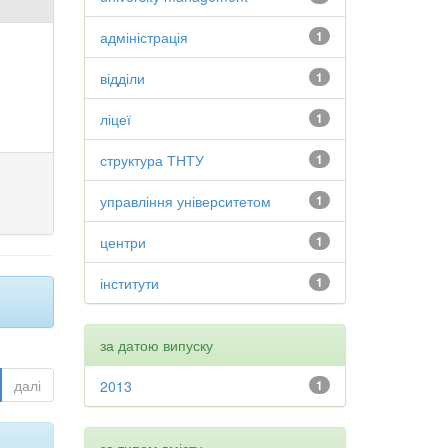
адміністрація
1
відділи
1
ліцеї
1
структура ТНТУ
1
управління університетом
1
центри
1
інститути
1
за датою випуску
далі
2013
1