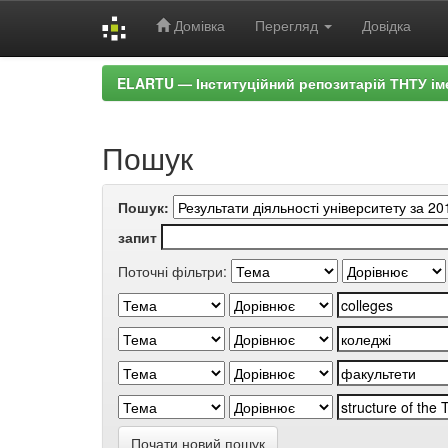
Домівка
Перегляд
Довідка
Skip
ELARTU — Інституційний репозитарій ТНТУ ім
navigation
Пошук
Пошук:
запит
Поточні фільтри:
Почати новий пошук