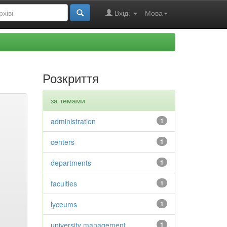
Вхід:
Мова
Розкриття
за темами
administration
1
centers
1
departments
1
faculties
1
lyceums
1
university management
1