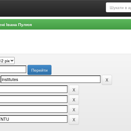
ені Івана Пулюя