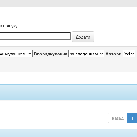
в пошуку.
Впорядкування
Автори
назад
1