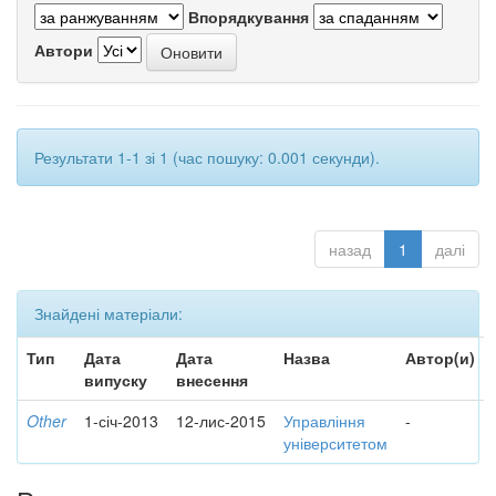
Впорядкування
Автори
Результати 1-1 зі 1 (час пошуку: 0.001 секунди).
назад
1
далі
Знайдені матеріали:
Тип
Дата
Дата
Назва
Автор(и)
випуску
внесення
Other
1-січ-2013
12-лис-2015
Управління
-
університетом