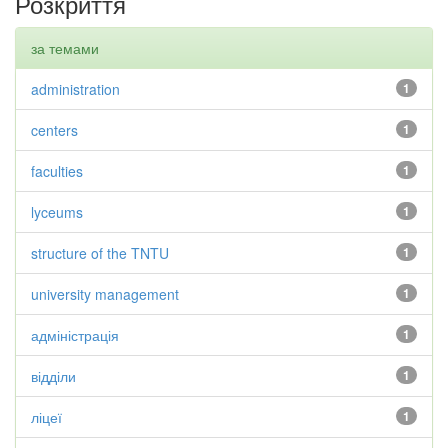
Розкриття
за темами
administration
1
centers
1
faculties
1
lyceums
1
structure of the TNTU
1
university management
1
адміністрація
1
відділи
1
ліцеї
1