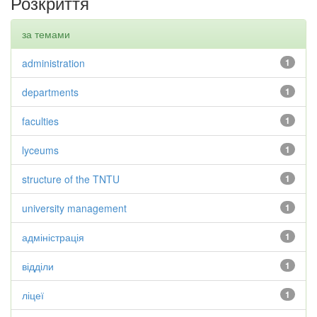
Розкриття
за темами
administration
1
departments
1
faculties
1
lyceums
1
structure of the TNTU
1
university management
1
адміністрація
1
відділи
1
ліцеї
1