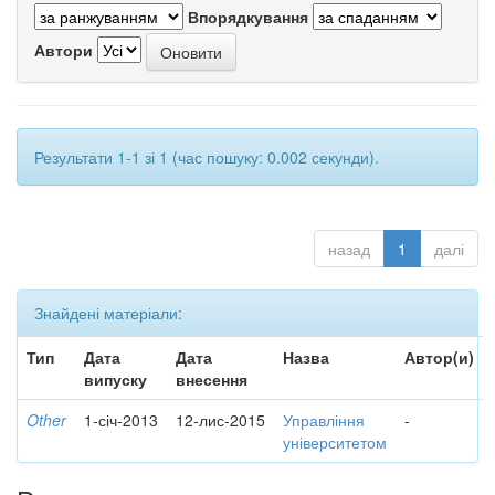
Впорядкування
Автори
Результати 1-1 зі 1 (час пошуку: 0.002 секунди).
назад
1
далі
Знайдені матеріали:
Тип
Дата
Дата
Назва
Автор(и)
випуску
внесення
Other
1-січ-2013
12-лис-2015
Управління
-
університетом