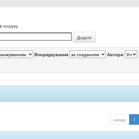
в пошуку.
Впорядкування
Автори
назад
1