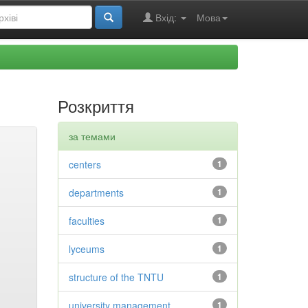
Вхід:
Мова
Розкриття
за темами
centers
1
departments
1
faculties
1
lyceums
1
structure of the TNTU
1
university management
1