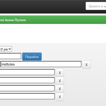
ені Івана Пулюя