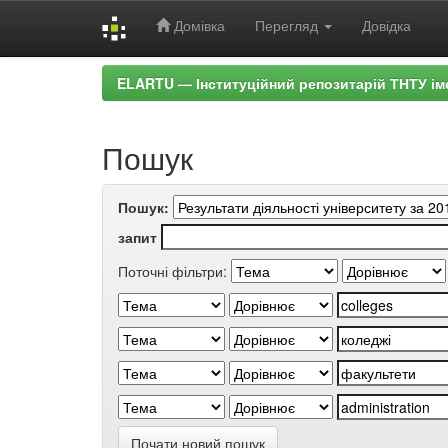
Домівка
Перегляд
Довідка
Skip
ELARTU — Інституційний репозитарій ТНТУ ім
navigation
Пошук
Пошук:
запит
Поточні фільтри:
Почати новий пошук