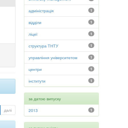
адміністрація
1
відділи
1
ліцеї
1
структура ТНТУ
1
управління університетом
1
центри
1
інститути
1
за датою випуску
далі
2013
1