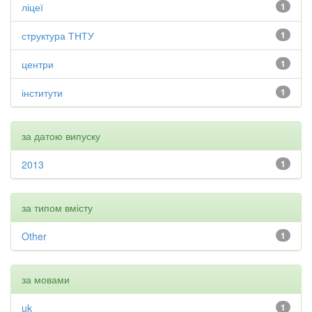
ліцеї
1
структура ТНТУ
1
центри
1
інститути
1
за датою випуску
2013
1
за типом вмісту
Other
1
за мовами
uk
1