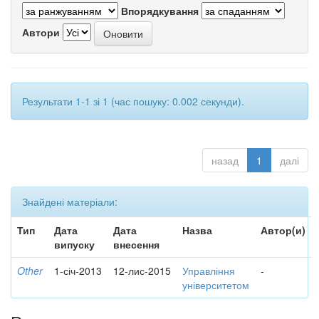
Впорядкування
Автори
Результати 1-1 зі 1 (час пошуку: 0.002 секунди).
назад
1
далі
Знайдені матеріали:
Тип
Дата
Дата
Назва
Автор(и)
випуску
внесення
Other
1-січ-2013
12-лис-2015
Управління
-
університетом