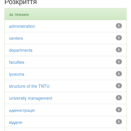
Розкриття
за темами
administration
1
centers
1
departments
1
faculties
1
lyceums
1
structure of the TNTU
1
university management
1
адміністрація
1
відділи
1