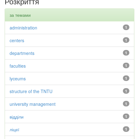
Розкриття
за темами
administration
1
centers
1
departments
1
faculties
1
lyceums
1
structure of the TNTU
1
university management
1
відділи
1
ліцеї
1