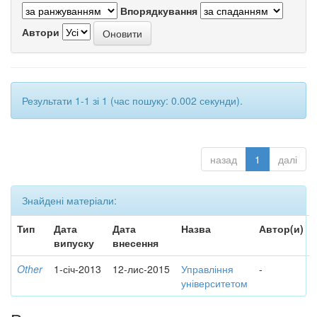
Впорядкування
Автори
Результати 1-1 зі 1 (час пошуку: 0.002 секунди).
назад
1
далі
Знайдені матеріали:
Тип
Дата
Дата
Назва
Автор(и)
випуску
внесення
Other
1-січ-2013
12-лис-2015
Управління
-
університетом